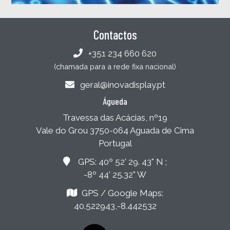
Contactos
+351 234 660 620
(chamada para a rede fixa nacional)
geral@inovadisplay.pt
Águeda
Travessa das Acácias, nº19
Vale do Grou 3750-064 Aguada de Cima
Portugal
GPS: 40º 52' 29. 43" N ;
-8º 44' 25.32" W
GPS / Google Maps:
40.522943,-8.442532